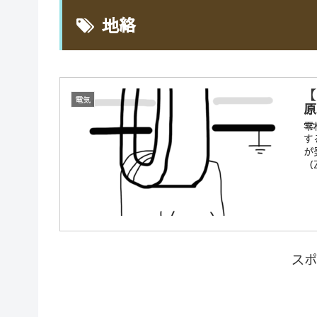
地絡
【
電気
原
零
す
が
（
スポ