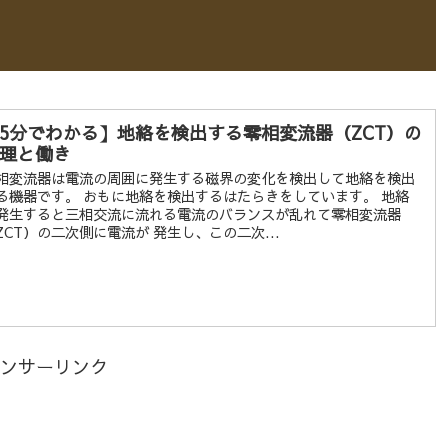
5分でわかる】地絡を検出する零相変流器（ZCT）の
理と働き
相変流器は電流の周囲に発生する磁界の変化を検出して地絡を検出
る機器です。 おもに地絡を検出するはたらきをしています。 地絡
発生すると三相交流に流れる電流のバランスが乱れて零相変流器
ZCT）の二次側に電流が 発生し、この二次...
ンサーリンク