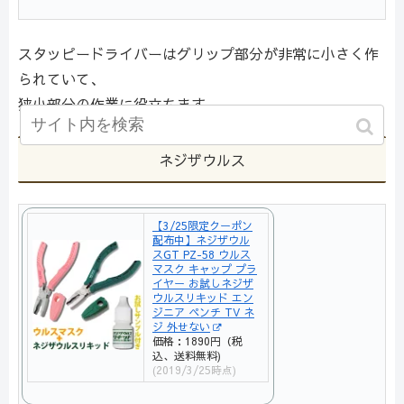
スタッピードライバーはグリップ部分が非常に小さく作
られていて、
狭小部分の作業に役立ちます。
ネジザウルス
【3/25限定クーポン
配布中】ネジザウル
スGT PZ-58 ウルス
マスク キャップ プラ
イヤー お試しネジザ
ウルスリキッド エン
ジニア ペンチ TV ネ
ジ 外せない
価格：1890円（税
込、送料無料)
(2019/3/25時点)