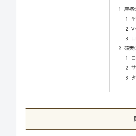
摩擦
平
V
ロ
確実
ロ
サ
タ