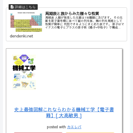
周期表と族からみた様々な性質
周期表 人類が発見した元素は118種類に及びます。 その元
素を原子番号順に並べて縦の列を族、横の列を周期として
性質が簡単に 判別できるようにまとめた表です。 原子はマ
イナスの電子とプラスの原子核（陽子+中性子）で構成...
dendenki.net
史上最強図解これならわかる機械工学【電子書
籍】[ 大高敏男 ]
posted with
カエレバ