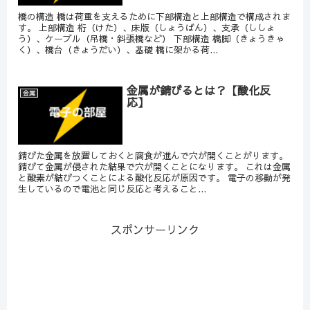
橋の構造 橋は荷重を支えるために下部構造と上部構造で構成されま
す。 上部構造 桁（けた）、床版（しょうばん）、支承（ししょ
う）、ケーブル（吊橋・斜張橋など） 下部構造 橋脚（きょうきゃ
く）、橋台（きょうだい）、基礎 橋に架かる荷...
金属が錆びるとは？【酸化反
金属
応】
錆びた金属を放置しておくと腐食が進んで穴が開くことがります。
錆びて金属が侵された結果で穴が開くことになります。 これは金属
と酸素が結びつくことによる酸化反応が原因です。 電子の移動が発
生しているので電池と同じ反応と考えること...
スポンサーリンク