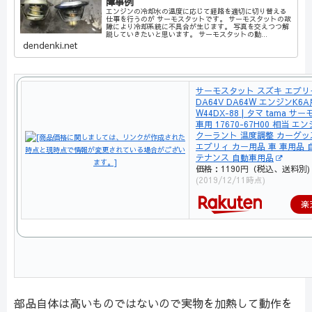
障事例
エンジンの冷却水の温度に応じて経路を適切に切り替える
仕事を行うのが サーモスタットです。 サーモスタットの故
障により冷却系統に不具合が生じます。 写真を交えつつ解
説していきたいと思います。 サーモスタットの動...
dendenki.net
サーモスタット スズキ エブリ
DA64V DA64W エンジンK6
W44DX-88 | タマ tama 
車用 17670-67H00 相当 
クーラント 温度調整 カーグッ
エブリィ カー用品 車 車用品 
テナンス 自動車用品
価格：1190円（税込、送料別)
(2019/12/11時点)
楽
部品自体は高いものではないので実物を加熱して動作を