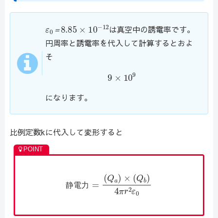
ε
8.85
0
＝
×
10
−
12
は真空中の誘電率です。
＝
円周率と誘電率を代入して計算するとおよ
そ
9
×
10
9
になります。
比例定数kに代入して変形すると
静
電
力
=
(
Q
a
)
×
(
Q
b
)
4
π
r
2
ε
0
静
電
力