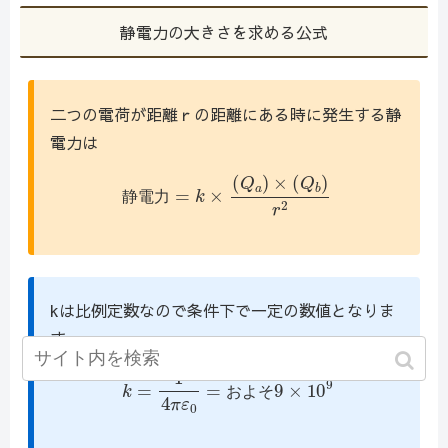
静電力の大きさを求める公式
二つの電荷が距離ｒの距離にある時に発生する静
電力は
静
電
力
=
k
×
(
Q
a
)
×
(
Q
b
)
r
2
静
電
力
kは比例定数なので条件下で一定の数値となりま
す
k
=
1
4
π
ε
0
=
お
よ
そ
9
×
10
9
お
よ
そ