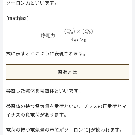
クーロン力といいます。
[mathjax]
静
電
力
=
(
Q
a
)
×
(
Q
b
)
4
π
r
2
ε
0
静
電
力
式に表すとこのように表現されます。
電荷とは
帯電した物体を帯電体といいます。
帯電体の持つ電気量を電荷といい、プラスの正電荷とマ
イナスの負電荷があります。
電荷の持つ電気量の単位がクーロン[C]が使われます。