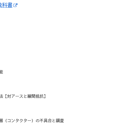
教科書
能
法【対アースと線間抵抗】
器（コンタクター）の不具合と調査