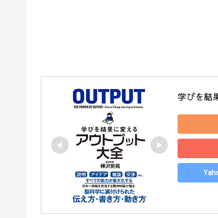
学びを結
Ya