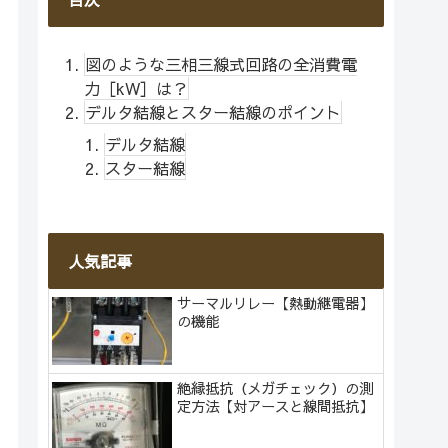
図のような三相三線式回路の全消費電
力［kW］は？
デルタ結線とスター結線のポイント
デルタ結線
スター結線
人気記事
サーマルリレー【熱動継電器】
の機能
絶縁抵抗（メガチェック）の測
定方法【対アースと線間抵抗】