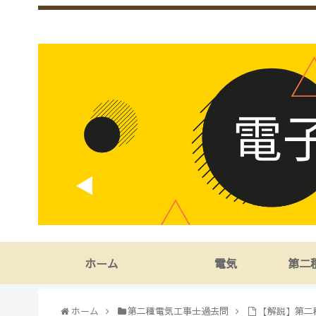
ホーム
電気
第二
ホーム
第二種電気工事士過去問
【解説】第二